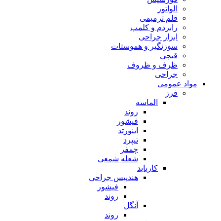
الواتور
قلم ترمیمی
رابردم و کلمپ
ابزار جراحی
سوزنگیر و هموستات
قیچی
ظرف و ظروف
جراحی
مواد عمومی
فرز
الماسه
روند
فیشور
اینورتد
تیپرد
چمفر
شعله شمعی
کارباید
هندپیس جراحی
فیشور
روند
آنگل
روند