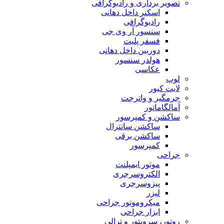
تصویر برداری و رادیوگرافی
اسکنر داخل دهانی
رادیوگرافی
سنسور آر وی جی
فسفر پلیت
دوربین داخل دهانی
هولدر سنسور
عکاسی
لوپ
لایت کیور
جرمگیر و واترجت
آمالگاماتور
ساکشن و کمپرسور
ساکشن سانترال
ساکشن برقی
کمپرسور
جراحی
موتور ایمپلنت
الکتروسرجری
پیزوسرجری
لیزر
میکروموتور جراحی
ابزار جراحی
روتور، سرویتور و ترالی