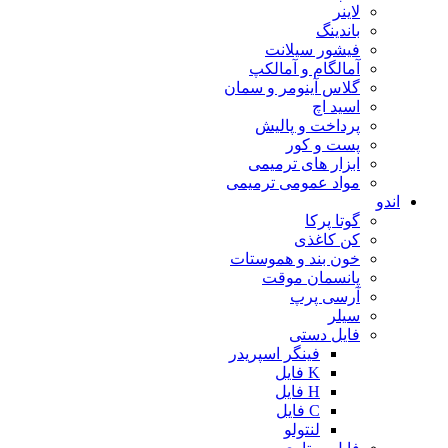
لاینر
باندینگ
فیشور سیلانت
آمالگام و آمالکپ
گلاس آینومر و سمان
اسید اچ
پرداخت و پالیش
پست و کور
ابزار های ترمیمی
مواد عمومی ترمیمی
اندو
گوتا پرکا
کن کاغذی
خون بند و هموستات
پانسمان موقت
آرسی پرپ
سیلر
فایل دستی
فینگر اسپریدر
K فایل
H فایل
C فایل
لنتولو