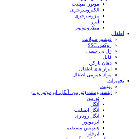
موتور ایمپلنت
الکتروسرجری
پیزوسرجری
لیزر
میکروموتور
اطفال
فیشور سیلانت
روکش SSC
ژل بی حسی
فایل
دهان بازکن
ابزار های اطفال
مواد عمومی اطفال
تجهیزات
یونیت
اینسترومنت (توربین، آنگل، ایرموتور و...)
توربین
آنگل
آنگل ایمپلنت
آنگل روتاری
ایرموتور
هندپیس مستقیم
ایرفلو