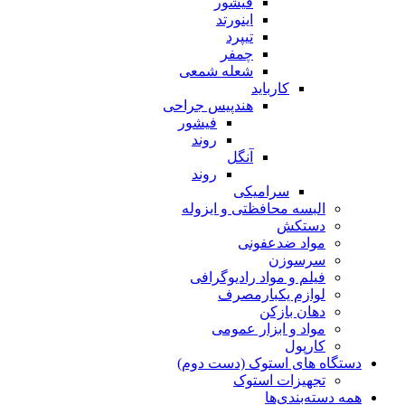
فیشور
اینورتد
تیپرد
چمفر
شعله شمعی
کارباید
هندپیس جراحی
فیشور
روند
آنگل
روند
سرامیکی
البسه محافظتی و ایزوله
دستکش
مواد ضدعفونی
سرسوزن
فیلم و مواد رادیوگرافی
لوازم یکبارمصرف
دهان بازکن
مواد و ابزار عمومی
کارپول
دستگاه های استوک (دست دوم)
تجهیزات استوک
همه دسته‌بندی‌ها