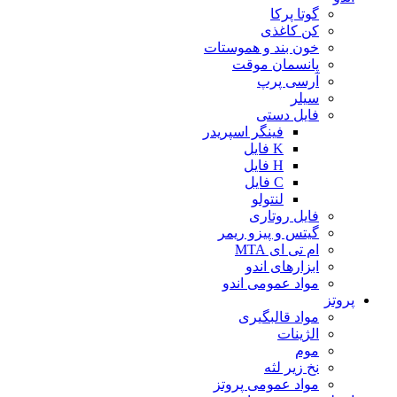
گوتا پرکا
کن کاغذی
خون بند و هموستات
پانسمان موقت
آرسی پرپ
سیلر
فایل دستی
فینگر اسپریدر
K فایل
H فایل
C فایل
لنتولو
فایل روتاری
گیتس و پیزو ریمر
ام تی ای MTA
ابزارهای اندو
مواد عمومی اندو
پروتز
مواد قالبگیری
الژینات
موم
نخ زیر لثه
مواد عمومی پروتز