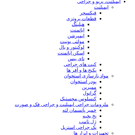
ایمپلنت، پریو و جراحی
ایمپلنت
فیکسچر
قطعات پروتزی
هیلینگ
اباتمنت
ایمپرشن
مولتی یونیت
لوکیتور و بال
اسکن اباتمنت
تای بیس
کیت های جراحی
پکیج ها و آفر ها
مواد بازسازی استخوان
پودر استخوان
ممبرین
گرانول
کنسلوس مچستیک
ملزومات جراحی ایمپلنت و جراحی فک و صورت
خمیر پانسمان لثه
نخ بخیه
ژل تامپ
پک جراحی استریل
تجهیزات و ابزار ها