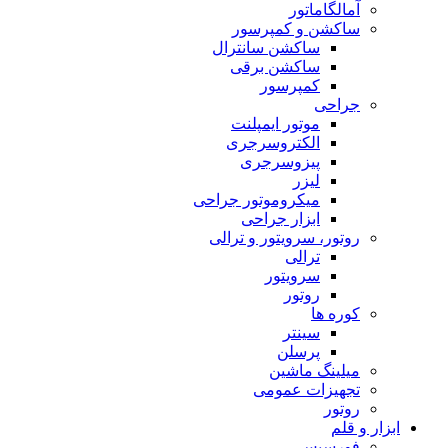
آمالگاماتور
ساکشن و کمپرسور
ساکشن سانترال
ساکشن برقی
کمپرسور
جراحی
موتور ایمپلنت
الکتروسرجری
پیزوسرجری
لیزر
میکروموتور جراحی
ابزار جراحی
روتور، سرویتور و ترالی
ترالی
سرویتور
روتور
کوره ها
سینتر
پرسلن
میلینگ ماشین
تجهیزات عمومی
روتور
ابزار و قلم
فورسپس