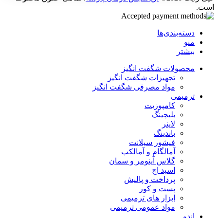
است.
دسته‌بندی‌ها
منو
بیشتر
محصولات شگفت انگیز
تجهیزات شگفت انگیز
مواد مصرفی شگفت انگیز
ترمیمی
کامپوزیت
بلیچینگ
لاینر
باندینگ
فیشور سیلانت
آمالگام و آمالکپ
گلاس آینومر و سمان
اسید اچ
پرداخت و پالیش
پست و کور
ابزار های ترمیمی
مواد عمومی ترمیمی
اندو