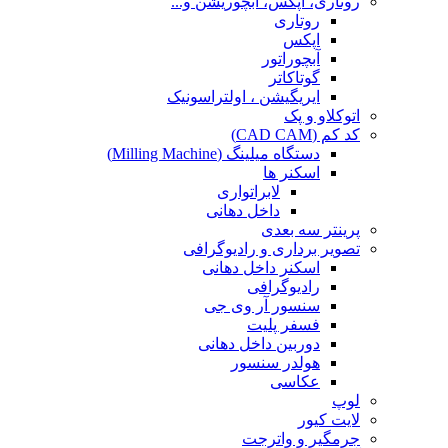
روتاری، اپکس، آبچوریشن و...
روتاری
اپکس
آبچوراتور
گوتاکاتر
ایریگیشن ، اولتراسونیک
اتوکلاو و پک
کد کم (CAD CAM)
دستگاه میلینگ (Milling Machine)
اسکنر ها
لابراتواری
داخل دهانی
پرینتر سه بعدی
تصویر برداری و رادیوگرافی
اسکنر داخل دهانی
رادیوگرافی
سنسور آر وی جی
فسفر پلیت
دوربین داخل دهانی
هولدر سنسور
عکاسی
لوپ
لایت کیور
جرمگیر و واترجت