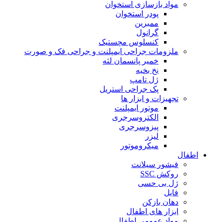
مواد بازسازی استخوان
پودر استخوان
ممبرین
گرانول
کنسلوس مچستیک
ملزومات جراحی ایمپلنت و جراحی فک و صورت
خمیر پانسمان لثه
نخ بخیه
ژل تامپ
پک جراحی استریل
تجهیزات و ابزار ها
موتور ایمپلنت
الکتروسرجری
پیزوسرجری
لیزر
میکروموتور
اطفال
فیشور سیلانت
روکش SSC
ژل بی حسی
فایل
دهان بازکن
ابزار های اطفال
مواد عمومی اطفال