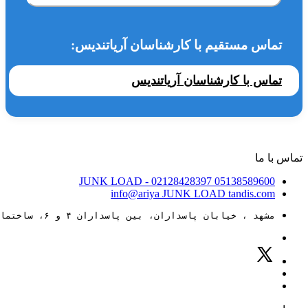
تماس مستقیم با کارشناسان آریاتندیس:
تماس با کارشناسان آریاتندیس
تماس با ما
JUNK LOAD
- 02128428397
05138589600
info@ariya
JUNK LOAD
tandis.com
مشهد ، خیابان پاسداران، بین پاسداران ۴ و ۶، ساختمان ۸۸