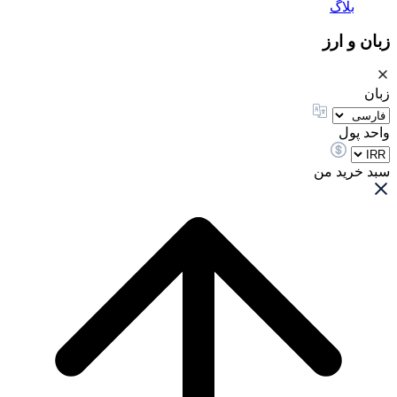
بلاگ
زبان و ارز
زبان
واحد پول
سبد خرید من