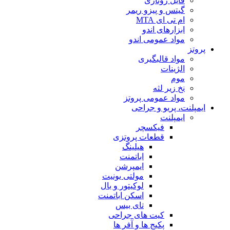
فایل روتاری
گیتس و پیزو ریمر
ام تی ای MTA
ابزارهای اندو
مواد عمومی اندو
پروتز
مواد قالبگیری
الژینات
موم
نخ زیر لثه
مواد عمومی پروتز
ایمپلنت، پریو و جراحی
ایمپلنت
فیکسچر
قطعات پروتزی
هیلینگ
اباتمنت
ایمپرشن
مولتی یونیت
لوکیتور و بال
اسکن اباتمنت
تای بیس
کیت های جراحی
پکیج ها و آفر ها