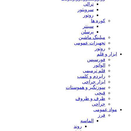
ترالی
سرویتور
روتور
کوره ها
سینتر
پرسلن
میلینگ ماشین
تجهیزات عمومی
روتور
ابزار و قلم
فورسپس
الواتور
قلم ترمیمی
رابردم و کلمپ
ابزار جراحی
سوزنگیر و هموستات
قیچی
ظرف و ظروف
جراحی
مواد عمومی
فرز
الماسه
روند