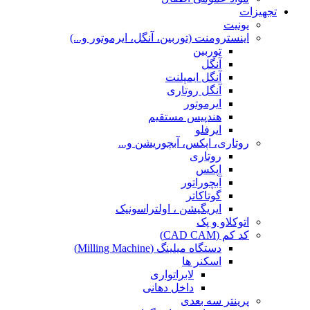
تجهیزات
یونیت
اینسترومنت (توربین، آنگل، ایرموتور و...)
توربین
آنگل
آنگل ایمپلنت
آنگل روتاری
ایرموتور
هندپیس مستقیم
ایرفلو
روتاری، اپکس، آبچوریشن و...
روتاری
اپکس
آبچوراتور
گوتاکاتر
ایریگیشن ، اولتراسونیک
اتوکلاو و پک
کد کم (CAD CAM)
دستگاه میلینگ (Milling Machine)
اسکنر ها
لابراتواری
داخل دهانی
پرینتر سه بعدی