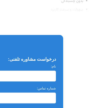
بدون چسبندگی
سهولت و سرعت کاربرد
سیستم باندینگ مرطوب Wet Bonding
روش استفاده:
اچ کردن
شستشو و خشک کردن
درخواست مشاوره تلفنی:
باندینگ
نام:
لایت کیور و ترمیم کردن
بسته بندی:
شماره تماس:
کیت: یک بطری ۵ سی سی حاوی باندینگ به همراه میکرو براش و ظرف مخصوص ریختن باندینگ
رفیل: ۲ بطری ۵ سی سی حاوی باندینگ