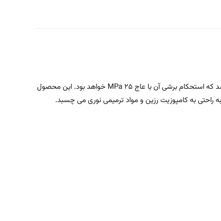
دارای خاصیت چسبندگی بسیار بالا به دندان و کامپوزیت رزینی است. نوع این باندینگ wet bonding می باشد که استحکام برشی آن با عاج ۲۵ MPa خواهد بود. این محصول