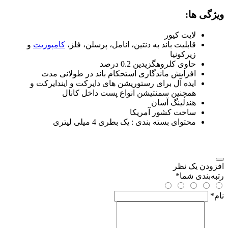
ویژگی ها:
لایت کیور
قابلیت باند به دنتین، انامل، پرسلن، فلز،
کامپوزیت
و
زیرکونیا
حاوی کلروهگزیدین 0.2 درصد
افزایش ماندگاری استحکام باند در طولانی مدت
ایده آل برای رستوریشن های دایرکت و ایندایرکت و
همچنین سمنتیشن انواع پست داخل کانال
هندلینگ آسان
ساخت کشور آمریکا
محتوای بسته بندی : یک بطری 4 میلی لیتری
افزودن یک نظر
رتبه‌بندی شما
*
نام
*