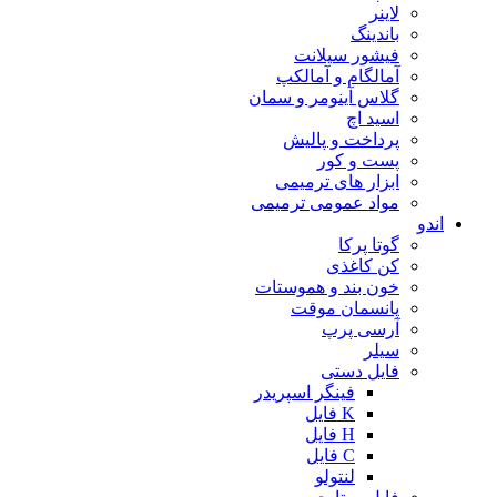
لاینر
باندینگ
فیشور سیلانت
آمالگام و آمالکپ
گلاس آینومر و سمان
اسید اچ
پرداخت و پالیش
پست و کور
ابزار های ترمیمی
مواد عمومی ترمیمی
اندو
گوتا پرکا
کن کاغذی
خون بند و هموستات
پانسمان موقت
آرسی پرپ
سیلر
فایل دستی
فینگر اسپریدر
K فایل
H فایل
C فایل
لنتولو