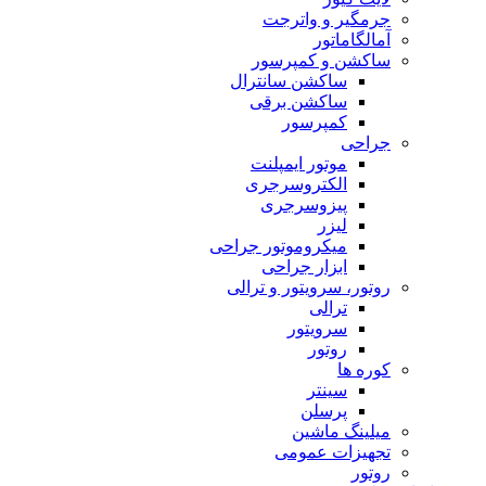
جرمگیر و واترجت
آمالگاماتور
ساکشن و کمپرسور
ساکشن سانترال
ساکشن برقی
کمپرسور
جراحی
موتور ایمپلنت
الکتروسرجری
پیزوسرجری
لیزر
میکروموتور جراحی
ابزار جراحی
روتور، سرویتور و ترالی
ترالی
سرویتور
روتور
کوره ها
سینتر
پرسلن
میلینگ ماشین
تجهیزات عمومی
روتور