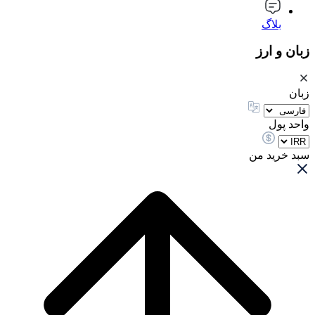
بلاگ
زبان و ارز
زبان
واحد پول
سبد خرید من