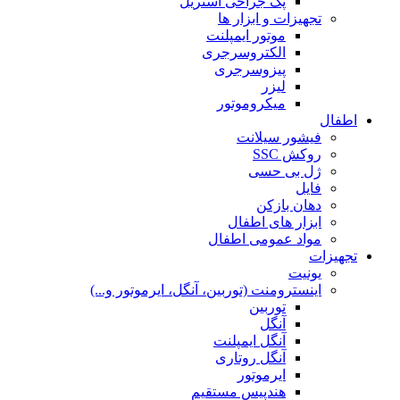
پک جراحی استریل
تجهیزات و ابزار ها
موتور ایمپلنت
الکتروسرجری
پیزوسرجری
لیزر
میکروموتور
اطفال
فیشور سیلانت
روکش SSC
ژل بی حسی
فایل
دهان بازکن
ابزار های اطفال
مواد عمومی اطفال
تجهیزات
یونیت
اینسترومنت (توربین، آنگل، ایرموتور و...)
توربین
آنگل
آنگل ایمپلنت
آنگل روتاری
ایرموتور
هندپیس مستقیم