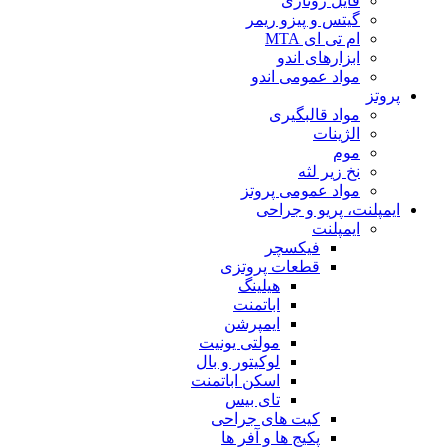
فایل روتاری
گیتس و پیزو ریمر
ام تی ای MTA
ابزارهای اندو
مواد عمومی اندو
پروتز
مواد قالبگیری
الژینات
موم
نخ زیر لثه
مواد عمومی پروتز
ایمپلنت، پریو و جراحی
ایمپلنت
فیکسچر
قطعات پروتزی
هیلینگ
اباتمنت
ایمپرشن
مولتی یونیت
لوکیتور و بال
اسکن اباتمنت
تای بیس
کیت های جراحی
پکیج ها و آفر ها