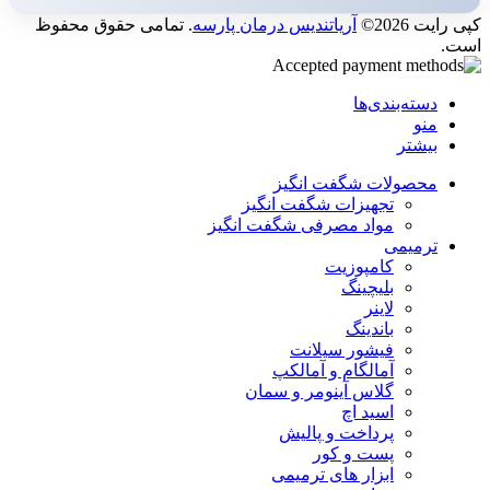
کپی رایت 2026©
آریاتندیس درمان پارسه
. تمامی حقوق محفوظ
است.
دسته‌بندی‌ها
منو
بیشتر
محصولات شگفت انگیز
تجهیزات شگفت انگیز
مواد مصرفی شگفت انگیز
ترمیمی
کامپوزیت
بلیچینگ
لاینر
باندینگ
فیشور سیلانت
آمالگام و آمالکپ
گلاس آینومر و سمان
اسید اچ
پرداخت و پالیش
پست و کور
ابزار های ترمیمی