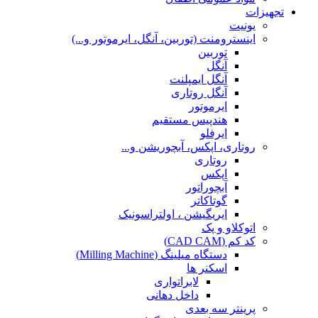
تجهیزات
یونیت
اینسترومنت (توربین، آنگل، ایرموتور و...)
توربین
آنگل
آنگل ایمپلنت
آنگل روتاری
ایرموتور
هندپیس مستقیم
ایرفلو
روتاری، اپکس، آبچوریشن و...
روتاری
اپکس
آبچوراتور
گوتاکاتر
ایریگیشن ، اولتراسونیک
اتوکلاو و پک
کد کم (CAD CAM)
دستگاه میلینگ (Milling Machine)
اسکنر ها
لابراتواری
داخل دهانی
پرینتر سه بعدی