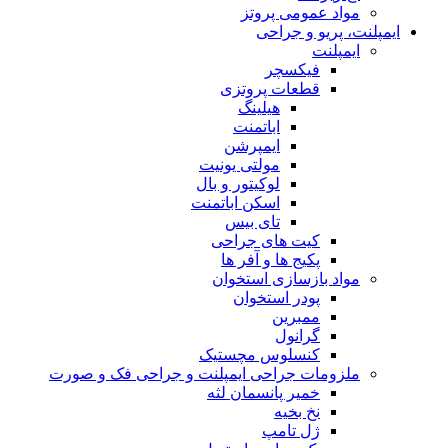
مواد عمومی پروتز
ایمپلنت، پریو و جراحی
ایمپلنت
فیکسچر
قطعات پروتزی
هیلینگ
اباتمنت
ایمپرشن
مولتی یونیت
لوکیتور و بال
اسکن اباتمنت
تای بیس
کیت های جراحی
پکیج ها و آفر ها
مواد بازسازی استخوان
پودر استخوان
ممبرین
گرانول
کنسلوس مچستیک
ملزومات جراحی ایمپلنت و جراحی فک و صورت
خمیر پانسمان لثه
نخ بخیه
ژل تامپ