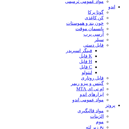
مواد عمومی ترمیمی
اندو
گوتا پرکا
کن کاغذی
خون بند و هموستات
پانسمان موقت
آرسی پرپ
سیلر
فایل دستی
فینگر اسپریدر
K فایل
H فایل
C فایل
لنتولو
فایل روتاری
گیتس و پیزو ریمر
ام تی ای MTA
ابزارهای اندو
مواد عمومی اندو
پروتز
مواد قالبگیری
الژینات
موم
نخ زیر لثه