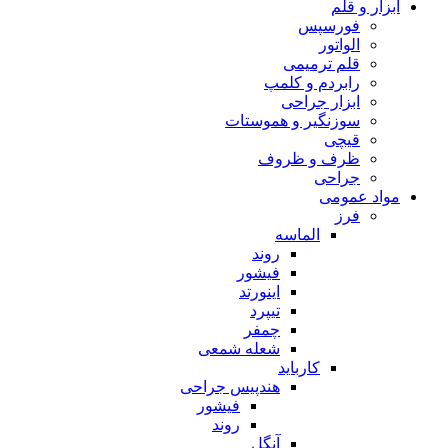
ابزار و قلم
فورسپس
الواتور
قلم ترمیمی
رابردم و کلمپ
ابزار جراحی
سوزنگیر و هموستات
قیچی
ظرف و ظروف
جراحی
مواد عمومی
فرز
الماسه
روند
فیشور
اینورتد
تیپرد
چمفر
شعله شمعی
کارباید
هندپیس جراحی
فیشور
روند
آنگل