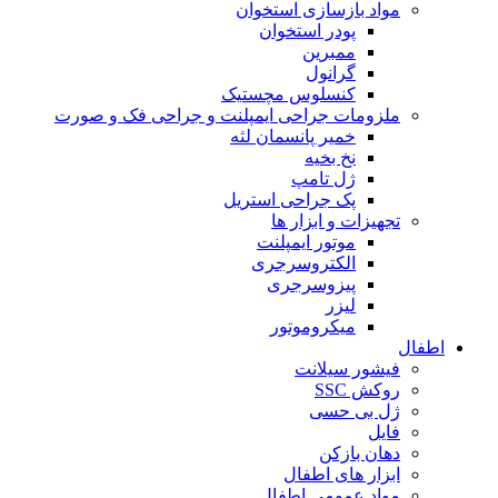
مواد بازسازی استخوان
پودر استخوان
ممبرین
گرانول
کنسلوس مچستیک
ملزومات جراحی ایمپلنت و جراحی فک و صورت
خمیر پانسمان لثه
نخ بخیه
ژل تامپ
پک جراحی استریل
تجهیزات و ابزار ها
موتور ایمپلنت
الکتروسرجری
پیزوسرجری
لیزر
میکروموتور
اطفال
فیشور سیلانت
روکش SSC
ژل بی حسی
فایل
دهان بازکن
ابزار های اطفال
مواد عمومی اطفال