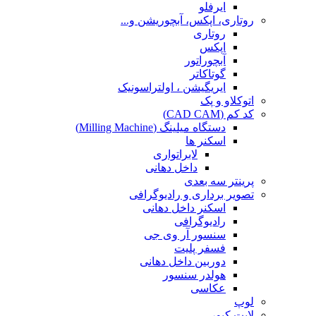
ایرفلو
روتاری، اپکس، آبچوریشن و...
روتاری
اپکس
آبچوراتور
گوتاکاتر
ایریگیشن ، اولتراسونیک
اتوکلاو و پک
کد کم (CAD CAM)
دستگاه میلینگ (Milling Machine)
اسکنر ها
لابراتواری
داخل دهانی
پرینتر سه بعدی
تصویر برداری و رادیوگرافی
اسکنر داخل دهانی
رادیوگرافی
سنسور آر وی جی
فسفر پلیت
دوربین داخل دهانی
هولدر سنسور
عکاسی
لوپ
لایت کیور