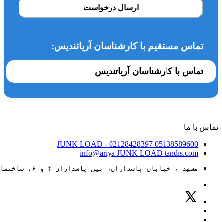
ارسال درخواست
تماس مستقیم با کارشناسان آریاتندیس:
تماس با کارشناسان آریاتندیس
تماس با ما
JUNK LOAD
- 02128428397
05138589600
info@ariya
JUNK LOAD
tandis.com
مشهد ، خیابان پاسداران، بین پاسداران ۴ و ۶، ساختمان ۸۸