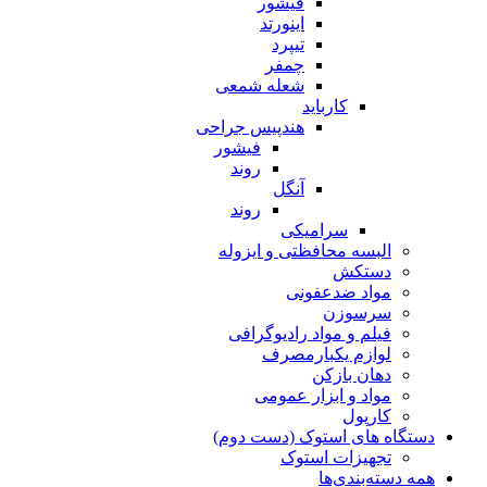
فیشور
اینورتد
تیپرد
چمفر
شعله شمعی
کارباید
هندپیس جراحی
فیشور
روند
آنگل
روند
سرامیکی
البسه محافظتی و ایزوله
دستکش
مواد ضدعفونی
سرسوزن
فیلم و مواد رادیوگرافی
لوازم یکبارمصرف
دهان بازکن
مواد و ابزار عمومی
کارپول
دستگاه های استوک (دست دوم)
تجهیزات استوک
همه دسته‌بندی‌ها