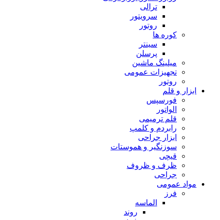
ترالی
سرویتور
روتور
کوره ها
سینتر
پرسلن
میلینگ ماشین
تجهیزات عمومی
روتور
ابزار و قلم
فورسپس
الواتور
قلم ترمیمی
رابردم و کلمپ
ابزار جراحی
سوزنگیر و هموستات
قیچی
ظرف و ظروف
جراحی
مواد عمومی
فرز
الماسه
روند