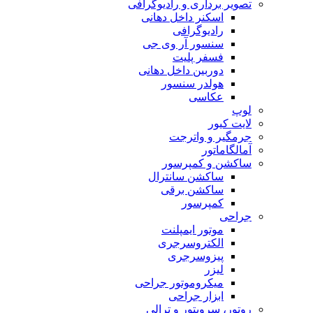
تصویر برداری و رادیوگرافی
اسکنر داخل دهانی
رادیوگرافی
سنسور آر وی جی
فسفر پلیت
دوربین داخل دهانی
هولدر سنسور
عکاسی
لوپ
لایت کیور
جرمگیر و واترجت
آمالگاماتور
ساکشن و کمپرسور
ساکشن سانترال
ساکشن برقی
کمپرسور
جراحی
موتور ایمپلنت
الکتروسرجری
پیزوسرجری
لیزر
میکروموتور جراحی
ابزار جراحی
روتور، سرویتور و ترالی