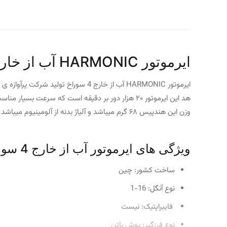
ایرموتور HARMONIC آب از خارج 4 سوراخ
هد این ایرموتور ۲۰ هزار دور بر دقیقه است که سرعت بسیار مناسب برای یک هندپیس ایرموتور میباشد.
وزن این هندپیس ۶۸ گرم میباشد و آلیاژ بدنه از آلومینیوم میباشد که مزیت این آلیاژ زنگ نزدن و ماندگاری بسیار خوب آلومینیوم میباشد. ایرموتور HARMONIC قابل اتوکلاو میباشد.
ویژگی های ایرموتور آب از خارج 4 سوراخ HARMONIC:
ساخت کشور: چین
نوع آنگل: 16-1
فایبراپتیک: نیست
نوع فرزگیر: پوش باتن