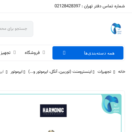
شماره تماس دفتر تهران : 02128428397
فروشگاه
تجهیز 
همه دسته‌بندی‌ها
خانه
تجهیزات
اینسترومنت (توربین، آنگل، ایرموتور و...)
ایرموتور
ایرموتور C