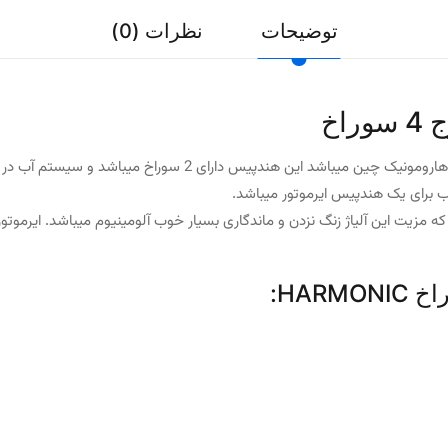
توضیحات
نظرات (0)
ایرموتور HARMONIC آب از خارج 4 سوراخ تولید شرکت پرآوازه ی ه