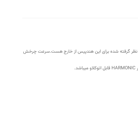
ارومونیک چین میباشد این هندپیس دارای 2 سوراخ میباشد و سیستم آب در نظر گرفته شده برای این هندپیس از خارج هست.سرعت چرخش