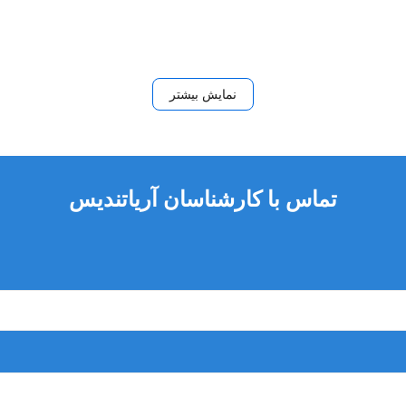
نمایش بیشتر
تماس با کارشناسان آریاتندیس
الا و هندپیس های سرعت پایین طبقه بندی می شوند. ایرموتور در دسته هندپی