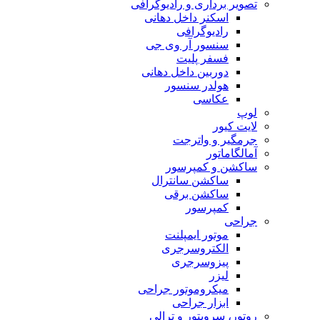
تصویر برداری و رادیوگرافی
اسکنر داخل دهانی
رادیوگرافی
سنسور آر وی جی
فسفر پلیت
دوربین داخل دهانی
هولدر سنسور
عکاسی
لوپ
لایت کیور
جرمگیر و واترجت
آمالگاماتور
ساکشن و کمپرسور
ساکشن سانترال
ساکشن برقی
کمپرسور
جراحی
موتور ایمپلنت
الکتروسرجری
پیزوسرجری
لیزر
میکروموتور جراحی
ابزار جراحی
روتور، سرویتور و ترالی