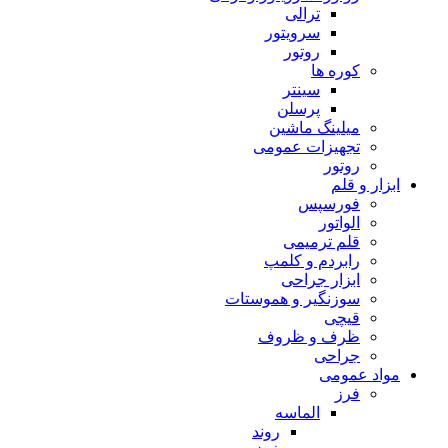
ترالی
سرویتور
روتور
کوره ها
سینتر
پرسلن
میلینگ ماشین
تجهیزات عمومی
روتور
ابزار و قلم
فورسپس
الواتور
قلم ترمیمی
رابردم و کلمپ
ابزار جراحی
سوزنگیر و هموستات
قیچی
ظرف و ظروف
جراحی
مواد عمومی
فرز
الماسه
روند