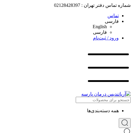
شماره تماس دفتر تهران : 02128428397
تماس
فارسی
English
فارسی
ورود / ثبت‌نام
همه دسته‌بندی‌ها