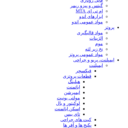
فایل روتاری
گیتس و پیزو ریمر
ام تی ای MTA
ابزارهای اندو
مواد عمومی اندو
پروتز
مواد قالبگیری
الژینات
موم
نخ زیر لثه
مواد عمومی پروتز
ایمپلنت، پریو و جراحی
ایمپلنت
فیکسچر
قطعات پروتزی
هیلینگ
اباتمنت
ایمپرشن
مولتی یونیت
لوکیتور و بال
اسکن اباتمنت
تای بیس
کیت های جراحی
پکیج ها و آفر ها