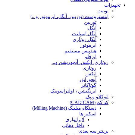
تجهیزات
یونیت
اینسترومنت (توربین، آنگل، ایرموتور و...)
توربین
آنگل
آنگل ایمپلنت
آنگل روتاری
ایرموتور
هندپیس مستقیم
ایرفلو
روتاری، اپکس، آبچوریشن و...
روتاری
اپکس
آبچوراتور
گوتاکاتر
ایریگیشن ، اولتراسونیک
اتوکلاو و پک
کد کم (CAD CAM)
دستگاه میلینگ (Milling Machine)
اسکنر ها
لابراتواری
داخل دهانی
پرینتر سه بعدی