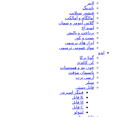
لاینر
باندینگ
فیشور سیلانت
آمالگام و آمالکپ
گلاس آینومر و سمان
اسید اچ
پرداخت و پالیش
پست و کور
ابزار های ترمیمی
مواد عمومی ترمیمی
اندو
گوتا پرکا
کن کاغذی
خون بند و هموستات
پانسمان موقت
آرسی پرپ
سیلر
فایل دستی
فینگر اسپریدر
K فایل
H فایل
C فایل
لنتولو