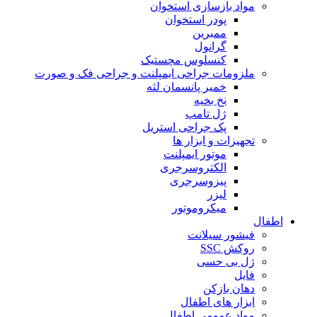
مواد بازسازی استخوان
پودر استخوان
ممبرین
گرانول
کنسلوس مچستیک
ملزومات جراحی ایمپلنت و جراحی فک و صورت
خمیر پانسمان لثه
نخ بخیه
ژل تامپ
پک جراحی استریل
تجهیزات و ابزار ها
موتور ایمپلنت
الکتروسرجری
پیزوسرجری
لیزر
میکروموتور
اطفال
فیشور سیلانت
روکش SSC
ژل بی حسی
فایل
دهان بازکن
ابزار های اطفال
مواد عمومی اطفال