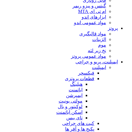
فایل روتاری
گیتس و پیزو ریمر
ام تی ای MTA
ابزارهای اندو
مواد عمومی اندو
پروتز
مواد قالبگیری
الژینات
موم
نخ زیر لثه
مواد عمومی پروتز
ایمپلنت، پریو و جراحی
ایمپلنت
فیکسچر
قطعات پروتزی
هیلینگ
اباتمنت
ایمپرشن
مولتی یونیت
لوکیتور و بال
اسکن اباتمنت
تای بیس
کیت های جراحی
پکیج ها و آفر ها