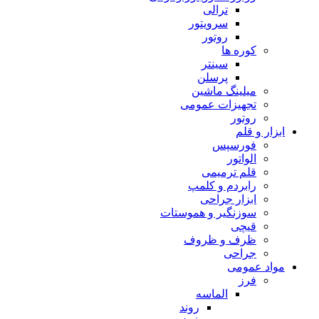
ترالی
سرویتور
روتور
کوره ها
سینتر
پرسلن
میلینگ ماشین
تجهیزات عمومی
روتور
ابزار و قلم
فورسپس
الواتور
قلم ترمیمی
رابردم و کلمپ
ابزار جراحی
سوزنگیر و هموستات
قیچی
ظرف و ظروف
جراحی
مواد عمومی
فرز
الماسه
روند