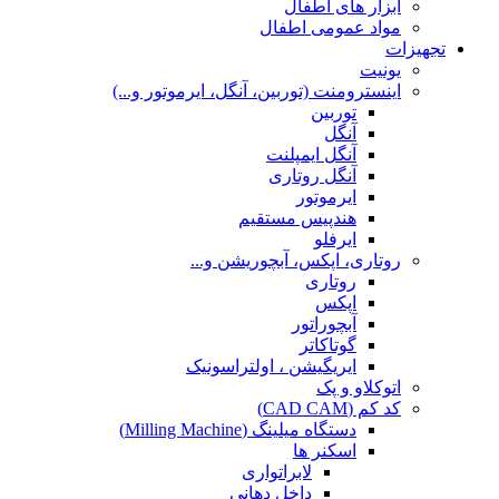
ابزار های اطفال
مواد عمومی اطفال
تجهیزات
یونیت
اینسترومنت (توربین، آنگل، ایرموتور و...)
توربین
آنگل
آنگل ایمپلنت
آنگل روتاری
ایرموتور
هندپیس مستقیم
ایرفلو
روتاری، اپکس، آبچوریشن و...
روتاری
اپکس
آبچوراتور
گوتاکاتر
ایریگیشن ، اولتراسونیک
اتوکلاو و پک
کد کم (CAD CAM)
دستگاه میلینگ (Milling Machine)
اسکنر ها
لابراتواری
داخل دهانی