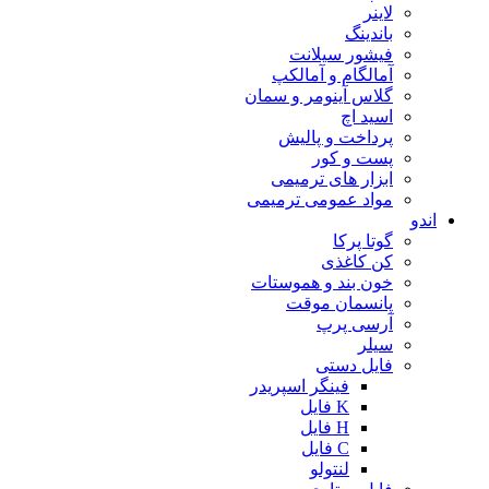
لاینر
باندینگ
فیشور سیلانت
آمالگام و آمالکپ
گلاس آینومر و سمان
اسید اچ
پرداخت و پالیش
پست و کور
ابزار های ترمیمی
مواد عمومی ترمیمی
اندو
گوتا پرکا
کن کاغذی
خون بند و هموستات
پانسمان موقت
آرسی پرپ
سیلر
فایل دستی
فینگر اسپریدر
K فایل
H فایل
C فایل
لنتولو