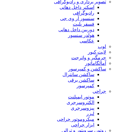
تصویر برداری و رادیوگرافی
اسکنر داخل دهانی
رادیوگرافی
سنسور آر وی جی
فسفر پلیت
دوربین داخل دهانی
هولدر سنسور
عکاسی
لوپ
لایت کیور
جرمگیر و واترجت
آمالگاماتور
ساکشن و کمپرسور
ساکشن سانترال
ساکشن برقی
کمپرسور
جراحی
موتور ایمپلنت
الکتروسرجری
پیزوسرجری
لیزر
میکروموتور جراحی
ابزار جراحی
روتور، سرویتور و ترالی