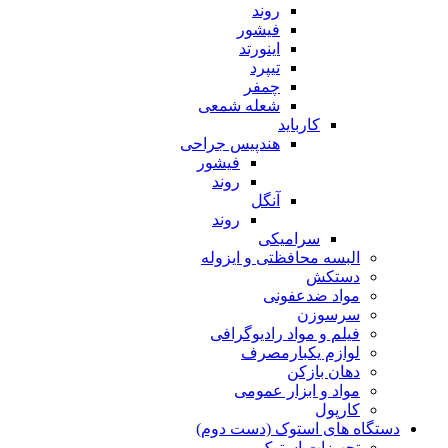
روند
فیشور
اینورتد
تیپرد
چمفر
شعله شمعی
کارباید
هندپیس جراحی
فیشور
روند
آنگل
روند
سرامیکی
البسه محافظتی و ایزوله
دستکش
مواد ضدعفونی
سرسوزن
فیلم و مواد رادیوگرافی
لوازم یکبارمصرف
دهان بازکن
مواد و ابزار عمومی
کارپول
دستگاه های استوک (دست دوم)
تجهیزات استوک