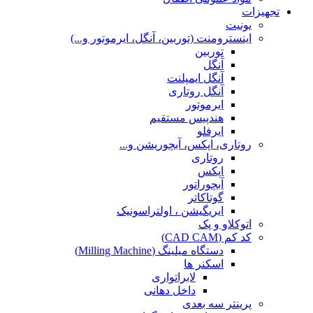
تجهیزات
یونیت
اینسترومنت (توربین، آنگل، ایرموتور و...)
توربین
آنگل
آنگل ایمپلنت
آنگل روتاری
ایرموتور
هندپیس مستقیم
ایرفلو
روتاری، اپکس، آبچوریشن و...
روتاری
اپکس
آبچوراتور
گوتاکاتر
ایریگیشن ، اولتراسونیک
اتوکلاو و پک
کد کم (CAD CAM)
دستگاه میلینگ (Milling Machine)
اسکنر ها
لابراتواری
داخل دهانی
پرینتر سه بعدی