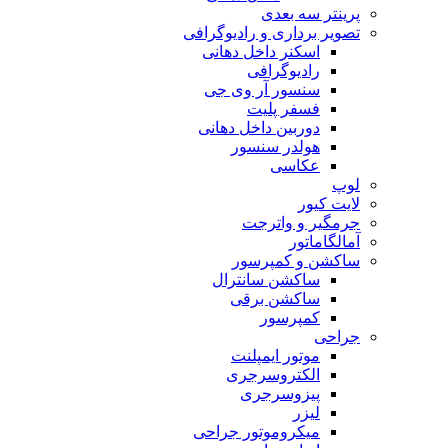
پرینتر سه بعدی
تصویر برداری و رادیوگرافی
اسکنر داخل دهانی
رادیوگرافی
سنسور آر وی جی
فسفر پلیت
دوربین داخل دهانی
هولدر سنسور
عکاسی
لوپ
لایت کیور
جرمگیر و واترجت
آمالگاماتور
ساکشن و کمپرسور
ساکشن سانترال
ساکشن برقی
کمپرسور
جراحی
موتور ایمپلنت
الکتروسرجری
پیزوسرجری
لیزر
میکروموتور جراحی