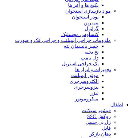
پکیج ها و آفر ها
مواد بازسازی استخوان
پودر استخوان
ممبرین
گرانول
کنسلوس مچستیک
ملزومات جراحی ایمپلنت و جراحی فک و صورت
خمیر پانسمان لثه
نخ بخیه
ژل تامپ
پک جراحی استریل
تجهیزات و ابزار ها
موتور ایمپلنت
الکتروسرجری
پیزوسرجری
لیزر
میکروموتور
اطفال
فیشور سیلانت
روکش SSC
ژل بی حسی
فایل
دهان بازکن