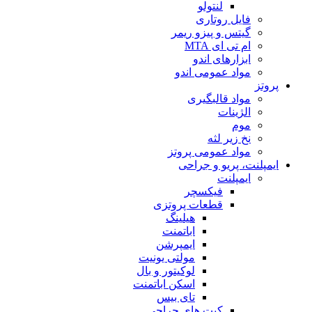
لنتولو
فایل روتاری
گیتس و پیزو ریمر
ام تی ای MTA
ابزارهای اندو
مواد عمومی اندو
پروتز
مواد قالبگیری
الژینات
موم
نخ زیر لثه
مواد عمومی پروتز
ایمپلنت، پریو و جراحی
ایمپلنت
فیکسچر
قطعات پروتزی
هیلینگ
اباتمنت
ایمپرشن
مولتی یونیت
لوکیتور و بال
اسکن اباتمنت
تای بیس
کیت های جراحی