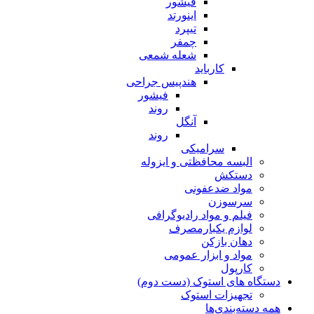
فیشور
اینورتد
تیپرد
چمفر
شعله شمعی
کارباید
هندپیس جراحی
فیشور
روند
آنگل
روند
سرامیکی
البسه محافظتی و ایزوله
دستکش
مواد ضدعفونی
سرسوزن
فیلم و مواد رادیوگرافی
لوازم یکبارمصرف
دهان بازکن
مواد و ابزار عمومی
کارپول
دستگاه های استوک (دست دوم)
تجهیزات استوک
همه دسته‌بندی‌ها