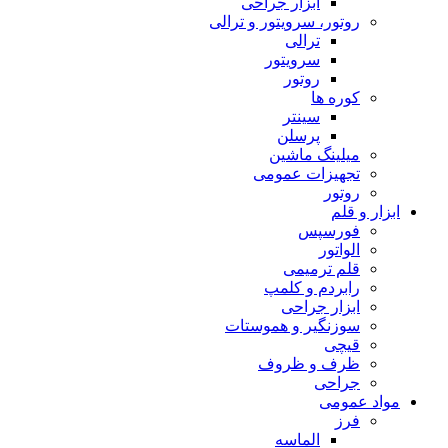
ابزار جراحی
روتور، سرویتور و ترالی
ترالی
سرویتور
روتور
کوره ها
سینتر
پرسلن
میلینگ ماشین
تجهیزات عمومی
روتور
ابزار و قلم
فورسپس
الواتور
قلم ترمیمی
رابردم و کلمپ
ابزار جراحی
سوزنگیر و هموستات
قیچی
ظرف و ظروف
جراحی
مواد عمومی
فرز
الماسه