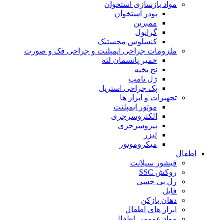
مواد بازسازی استخوان
پودر استخوان
ممبرین
گرانول
کنسلوس مچستیک
ملزومات جراحی ایمپلنت و جراحی فک و صورت
خمیر پانسمان لثه
نخ بخیه
ژل تامپ
پک جراحی استریل
تجهیزات و ابزار ها
موتور ایمپلنت
الکتروسرجری
پیزوسرجری
لیزر
میکروموتور
اطفال
فیشور سیلانت
روکش SSC
ژل بی حسی
فایل
دهان بازکن
ابزار های اطفال
مواد عمومی اطفال