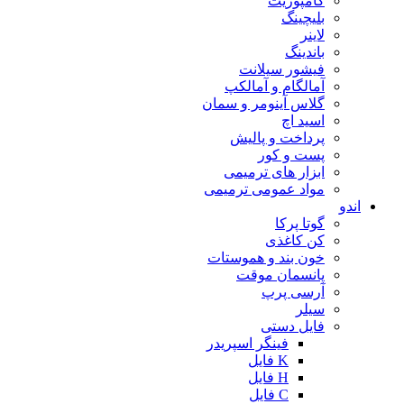
کامپوزیت
بلیچینگ
لاینر
باندینگ
فیشور سیلانت
آمالگام و آمالکپ
گلاس آینومر و سمان
اسید اچ
پرداخت و پالیش
پست و کور
ابزار های ترمیمی
مواد عمومی ترمیمی
اندو
گوتا پرکا
کن کاغذی
خون بند و هموستات
پانسمان موقت
آرسی پرپ
سیلر
فایل دستی
فینگر اسپریدر
K فایل
H فایل
C فایل