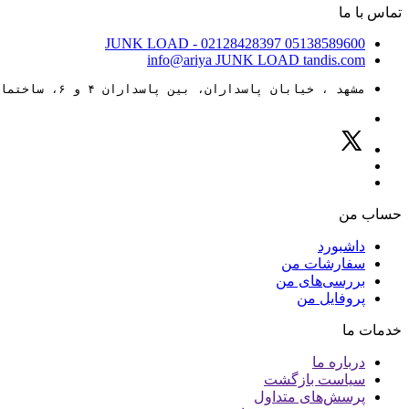
تماس با ما
JUNK LOAD
- 02128428397
05138589600
info@ariya
JUNK LOAD
tandis.com
مشهد ، خیابان پاسداران، بین پاسداران ۴ و ۶، ساختمان ۸۸
حساب من
داشبورد
سفارشات من
بررسی‌های من
پروفایل من
خدمات ما
درباره ما
سیاست بازگشت
پرسش‌های متداول