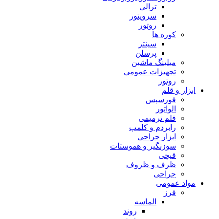
ترالی
سرویتور
روتور
کوره ها
سینتر
پرسلن
میلینگ ماشین
تجهیزات عمومی
روتور
ابزار و قلم
فورسپس
الواتور
قلم ترمیمی
رابردم و کلمپ
ابزار جراحی
سوزنگیر و هموستات
قیچی
ظرف و ظروف
جراحی
مواد عمومی
فرز
الماسه
روند