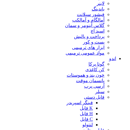
لاینر
باندینگ
فیشور سیلانت
آمالگام و آمالکپ
گلاس آینومر و سمان
اسید اچ
پرداخت و پالیش
پست و کور
ابزار های ترمیمی
مواد عمومی ترمیمی
اندو
گوتا پرکا
کن کاغذی
خون بند و هموستات
پانسمان موقت
آرسی پرپ
سیلر
فایل دستی
فینگر اسپریدر
K فایل
H فایل
C فایل
لنتولو