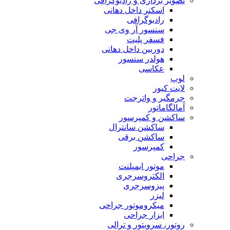
تصویر برداری و رادیوگرافی
اسکنر داخل دهانی
رادیوگرافی
سنسور آر وی جی
فسفر پلیت
دوربین داخل دهانی
هولدر سنسور
عکاسی
لوپ
لایت کیور
جرمگیر و واترجت
آمالگاماتور
ساکشن و کمپرسور
ساکشن سانترال
ساکشن برقی
کمپرسور
جراحی
موتور ایمپلنت
الکتروسرجری
پیزوسرجری
لیزر
میکروموتور جراحی
ابزار جراحی
روتور، سرویتور و ترالی