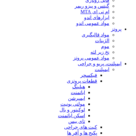
فایل روتاری
گیتس و پیزو ریمر
ام تی ای MTA
ابزارهای اندو
مواد عمومی اندو
پروتز
مواد قالبگیری
الژینات
موم
نخ زیر لثه
مواد عمومی پروتز
ایمپلنت، پریو و جراحی
ایمپلنت
فیکسچر
قطعات پروتزی
هیلینگ
اباتمنت
ایمپرشن
مولتی یونیت
لوکیتور و بال
اسکن اباتمنت
تای بیس
کیت های جراحی
پکیج ها و آفر ها