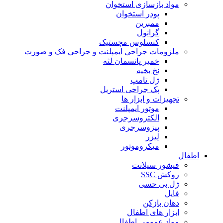
مواد بازسازی استخوان
پودر استخوان
ممبرین
گرانول
کنسلوس مچستیک
ملزومات جراحی ایمپلنت و جراحی فک و صورت
خمیر پانسمان لثه
نخ بخیه
ژل تامپ
پک جراحی استریل
تجهیزات و ابزار ها
موتور ایمپلنت
الکتروسرجری
پیزوسرجری
لیزر
میکروموتور
اطفال
فیشور سیلانت
روکش SSC
ژل بی حسی
فایل
دهان بازکن
ابزار های اطفال
مواد عمومی اطفال