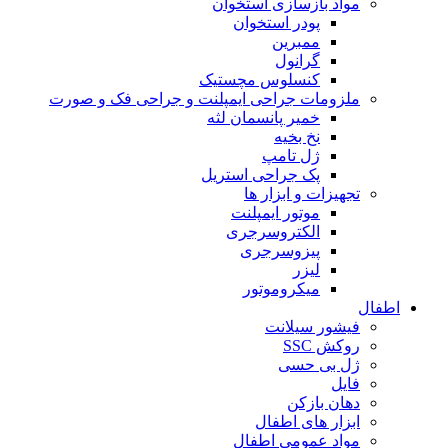
مواد بازسازی استخوان
پودر استخوان
ممبرین
گرانول
کنسلوس مچستیک
ملزومات جراحی ایمپلنت و جراحی فک و صورت
خمیر پانسمان لثه
نخ بخیه
ژل تامپ
پک جراحی استریل
تجهیزات و ابزار ها
موتور ایمپلنت
الکتروسرجری
پیزوسرجری
لیزر
میکروموتور
اطفال
فیشور سیلانت
روکش SSC
ژل بی حسی
فایل
دهان بازکن
ابزار های اطفال
مواد عمومی اطفال