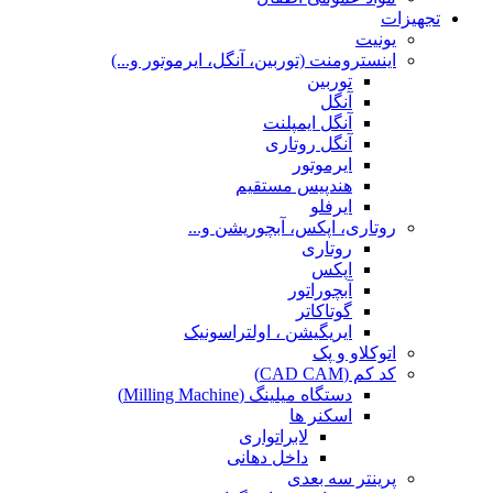
تجهیزات
یونیت
اینسترومنت (توربین، آنگل، ایرموتور و...)
توربین
آنگل
آنگل ایمپلنت
آنگل روتاری
ایرموتور
هندپیس مستقیم
ایرفلو
روتاری، اپکس، آبچوریشن و...
روتاری
اپکس
آبچوراتور
گوتاکاتر
ایریگیشن ، اولتراسونیک
اتوکلاو و پک
کد کم (CAD CAM)
دستگاه میلینگ (Milling Machine)
اسکنر ها
لابراتواری
داخل دهانی
پرینتر سه بعدی