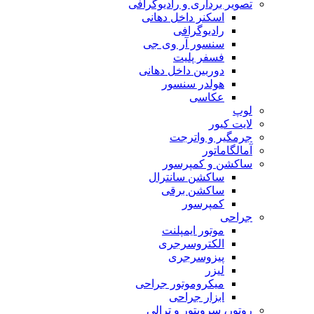
تصویر برداری و رادیوگرافی
اسکنر داخل دهانی
رادیوگرافی
سنسور آر وی جی
فسفر پلیت
دوربین داخل دهانی
هولدر سنسور
عکاسی
لوپ
لایت کیور
جرمگیر و واترجت
آمالگاماتور
ساکشن و کمپرسور
ساکشن سانترال
ساکشن برقی
کمپرسور
جراحی
موتور ایمپلنت
الکتروسرجری
پیزوسرجری
لیزر
میکروموتور جراحی
ابزار جراحی
روتور، سرویتور و ترالی