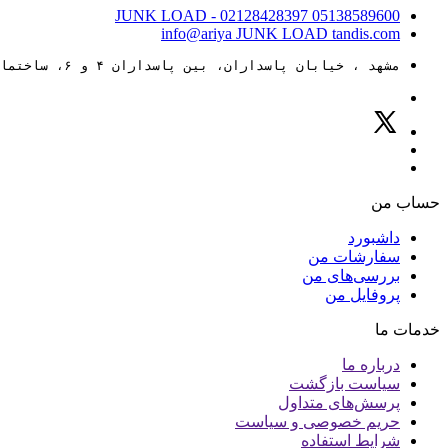
JUNK LOAD
- 02128428397
05138589600
info@ariya
JUNK LOAD
tandis.com
مشهد ، خیابان پاسداران، بین پاسداران ۴ و ۶، ساختمان ۸۸
حساب من
داشبورد
سفارشات من
بررسی‌های من
پروفایل من
خدمات ما
درباره ما
سیاست بازگشت
پرسش‌های متداول
حریم خصوصی و سیاست
شرایط استفاده