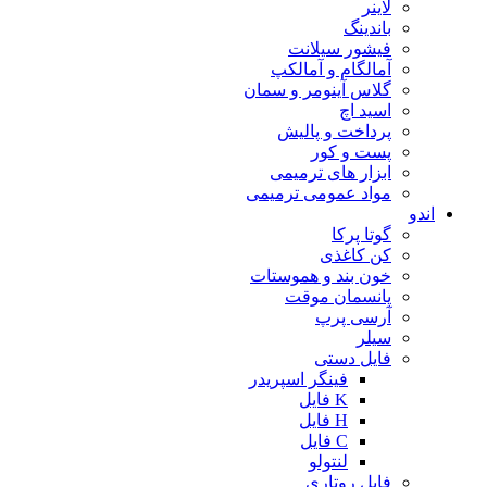
لاینر
باندینگ
فیشور سیلانت
آمالگام و آمالکپ
گلاس آینومر و سمان
اسید اچ
پرداخت و پالیش
پست و کور
ابزار های ترمیمی
مواد عمومی ترمیمی
اندو
گوتا پرکا
کن کاغذی
خون بند و هموستات
پانسمان موقت
آرسی پرپ
سیلر
فایل دستی
فینگر اسپریدر
K فایل
H فایل
C فایل
لنتولو
فایل روتاری