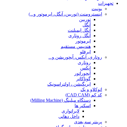
تجهیزات
یونیت
اینسترومنت (توربین، آنگل، ایرموتور و...)
توربین
آنگل
آنگل ایمپلنت
آنگل روتاری
ایرموتور
هندپیس مستقیم
ایرفلو
روتاری، اپکس، آبچوریشن و...
روتاری
اپکس
آبچوراتور
گوتاکاتر
ایریگیشن ، اولتراسونیک
اتوکلاو و پک
کد کم (CAD CAM)
دستگاه میلینگ (Milling Machine)
اسکنر ها
لابراتواری
داخل دهانی
پرینتر سه بعدی