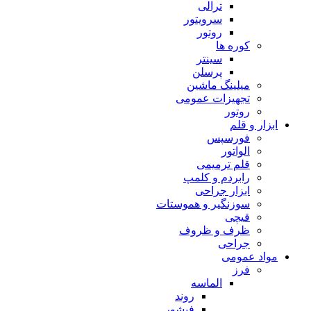
ترالی
سرویتور
روتور
کوره ها
سینتر
پرسلن
میلینگ ماشین
تجهیزات عمومی
روتور
ابزار و قلم
فورسپس
الواتور
قلم ترمیمی
رابردم و کلمپ
ابزار جراحی
سوزنگیر و هموستات
قیچی
ظرف و ظروف
جراحی
مواد عمومی
فرز
الماسه
روند
فیشور