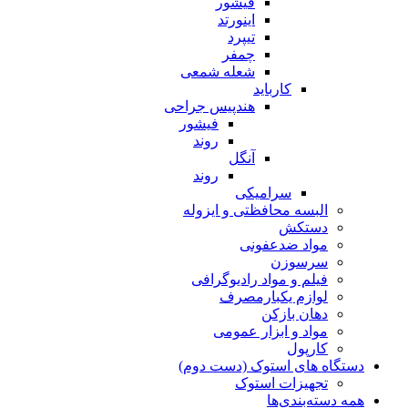
فیشور
اینورتد
تیپرد
چمفر
شعله شمعی
کارباید
هندپیس جراحی
فیشور
روند
آنگل
روند
سرامیکی
البسه محافظتی و ایزوله
دستکش
مواد ضدعفونی
سرسوزن
فیلم و مواد رادیوگرافی
لوازم یکبارمصرف
دهان بازکن
مواد و ابزار عمومی
کارپول
دستگاه های استوک (دست دوم)
تجهیزات استوک
همه دسته‌بندی‌ها