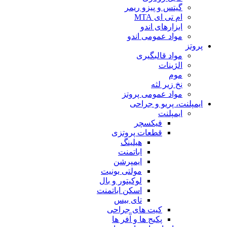
گیتس و پیزو ریمر
ام تی ای MTA
ابزارهای اندو
مواد عمومی اندو
پروتز
مواد قالبگیری
الژینات
موم
نخ زیر لثه
مواد عمومی پروتز
ایمپلنت، پریو و جراحی
ایمپلنت
فیکسچر
قطعات پروتزی
هیلینگ
اباتمنت
ایمپرشن
مولتی یونیت
لوکیتور و بال
اسکن اباتمنت
تای بیس
کیت های جراحی
پکیج ها و آفر ها