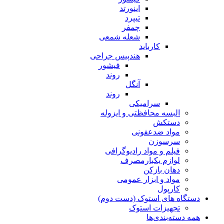
اینورتد
تیپرد
چمفر
شعله شمعی
کارباید
هندپیس جراحی
فیشور
روند
آنگل
روند
سرامیکی
البسه محافظتی و ایزوله
دستکش
مواد ضدعفونی
سرسوزن
فیلم و مواد رادیوگرافی
لوازم یکبارمصرف
دهان بازکن
مواد و ابزار عمومی
کارپول
دستگاه های استوک (دست دوم)
تجهیزات استوک
همه دسته‌بندی‌ها