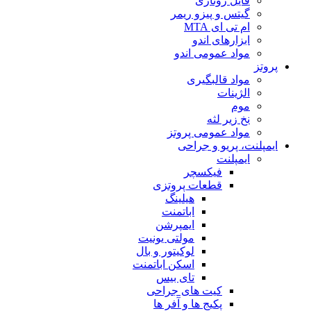
فایل روتاری
گیتس و پیزو ریمر
ام تی ای MTA
ابزارهای اندو
مواد عمومی اندو
پروتز
مواد قالبگیری
الژینات
موم
نخ زیر لثه
مواد عمومی پروتز
ایمپلنت، پریو و جراحی
ایمپلنت
فیکسچر
قطعات پروتزی
هیلینگ
اباتمنت
ایمپرشن
مولتی یونیت
لوکیتور و بال
اسکن اباتمنت
تای بیس
کیت های جراحی
پکیج ها و آفر ها