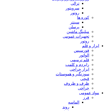
ترالی
سرویتور
روتور
کوره ها
سینتر
پرسلن
میلینگ ماشین
تجهیزات عمومی
روتور
ابزار و قلم
فورسپس
الواتور
قلم ترمیمی
رابردم و کلمپ
ابزار جراحی
سوزنگیر و هموستات
قیچی
ظرف و ظروف
جراحی
مواد عمومی
فرز
الماسه
روند