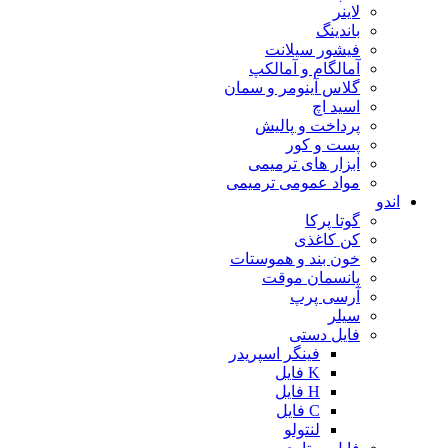
لاینر
باندینگ
فیشور سیلانت
آمالگام و آمالکپ
گلاس آینومر و سمان
اسید اچ
پرداخت و پالیش
پست و کور
ابزار های ترمیمی
مواد عمومی ترمیمی
اندو
گوتا پرکا
کن کاغذی
خون بند و هموستات
پانسمان موقت
آرسی پرپ
سیلر
فایل دستی
فینگر اسپریدر
K فایل
H فایل
C فایل
لنتولو