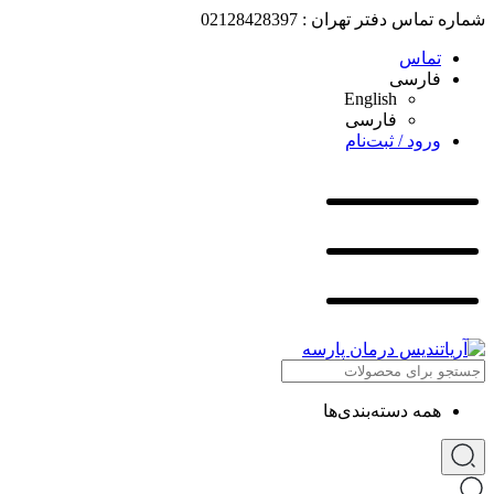
شماره تماس دفتر تهران : 02128428397
تماس
فارسی
English
فارسی
ورود / ثبت‌نام
همه دسته‌بندی‌ها