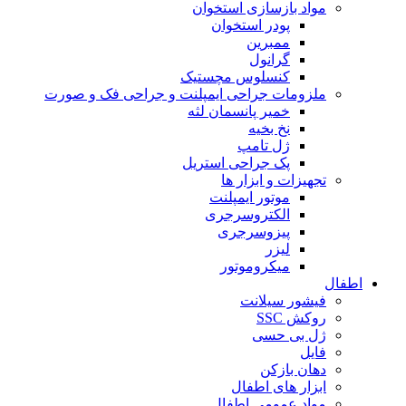
مواد بازسازی استخوان
پودر استخوان
ممبرین
گرانول
کنسلوس مچستیک
ملزومات جراحی ایمپلنت و جراحی فک و صورت
خمیر پانسمان لثه
نخ بخیه
ژل تامپ
پک جراحی استریل
تجهیزات و ابزار ها
موتور ایمپلنت
الکتروسرجری
پیزوسرجری
لیزر
میکروموتور
اطفال
فیشور سیلانت
روکش SSC
ژل بی حسی
فایل
دهان بازکن
ابزار های اطفال
مواد عمومی اطفال