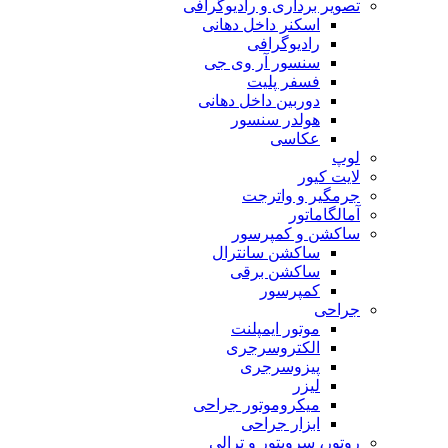
تصویر برداری و رادیوگرافی
اسکنر داخل دهانی
رادیوگرافی
سنسور آر وی جی
فسفر پلیت
دوربین داخل دهانی
هولدر سنسور
عکاسی
لوپ
لایت کیور
جرمگیر و واترجت
آمالگاماتور
ساکشن و کمپرسور
ساکشن سانترال
ساکشن برقی
کمپرسور
جراحی
موتور ایمپلنت
الکتروسرجری
پیزوسرجری
لیزر
میکروموتور جراحی
ابزار جراحی
روتور، سرویتور و ترالی