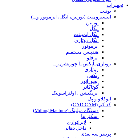
تجهیزات
یونیت
اینسترومنت (توربین، آنگل، ایرموتور و...)
توربین
آنگل
آنگل ایمپلنت
آنگل روتاری
ایرموتور
هندپیس مستقیم
ایرفلو
روتاری، اپکس، آبچوریشن و...
روتاری
اپکس
آبچوراتور
گوتاکاتر
ایریگیشن ، اولتراسونیک
اتوکلاو و پک
کد کم (CAD CAM)
دستگاه میلینگ (Milling Machine)
اسکنر ها
لابراتواری
داخل دهانی
پرینتر سه بعدی