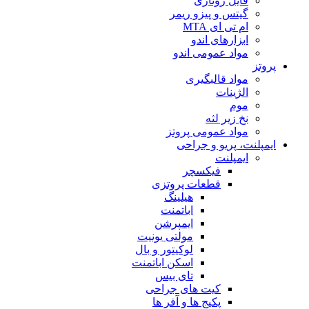
فایل روتاری
گیتس و پیزو ریمر
ام تی ای MTA
ابزارهای اندو
مواد عمومی اندو
پروتز
مواد قالبگیری
الژینات
موم
نخ زیر لثه
مواد عمومی پروتز
ایمپلنت، پریو و جراحی
ایمپلنت
فیکسچر
قطعات پروتزی
هیلینگ
اباتمنت
ایمپرشن
مولتی یونیت
لوکیتور و بال
اسکن اباتمنت
تای بیس
کیت های جراحی
پکیج ها و آفر ها