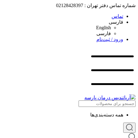
شماره تماس دفتر تهران : 02128428397
تماس
فارسی
English
فارسی
ورود / ثبت‌نام
همه دسته‌بندی‌ها