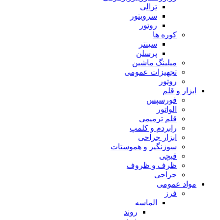
ترالی
سرویتور
روتور
کوره ها
سینتر
پرسلن
میلینگ ماشین
تجهیزات عمومی
روتور
ابزار و قلم
فورسپس
الواتور
قلم ترمیمی
رابردم و کلمپ
ابزار جراحی
سوزنگیر و هموستات
قیچی
ظرف و ظروف
جراحی
مواد عمومی
فرز
الماسه
روند