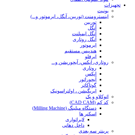
تجهیزات
یونیت
اینسترومنت (توربین، آنگل، ایرموتور و...)
توربین
آنگل
آنگل ایمپلنت
آنگل روتاری
ایرموتور
هندپیس مستقیم
ایرفلو
روتاری، اپکس، آبچوریشن و...
روتاری
اپکس
آبچوراتور
گوتاکاتر
ایریگیشن ، اولتراسونیک
اتوکلاو و پک
کد کم (CAD CAM)
دستگاه میلینگ (Milling Machine)
اسکنر ها
لابراتواری
داخل دهانی
پرینتر سه بعدی