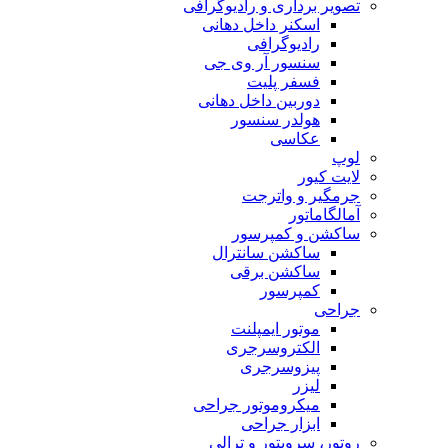
تصویر برداری و رادیوگرافی
اسکنر داخل دهانی
رادیوگرافی
سنسور آر وی جی
فسفر پلیت
دوربین داخل دهانی
هولدر سنسور
عکاسی
لوپ
لایت کیور
جرمگیر و واترجت
آمالگاماتور
ساکشن و کمپرسور
ساکشن سانترال
ساکشن برقی
کمپرسور
جراحی
موتور ایمپلنت
الکتروسرجری
پیزوسرجری
لیزر
میکروموتور جراحی
ابزار جراحی
روتور، سرویتور و ترالی