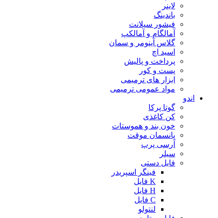
لاینر
باندینگ
فیشور سیلانت
آمالگام و آمالکپ
گلاس آینومر و سمان
اسید اچ
پرداخت و پالیش
پست و کور
ابزار های ترمیمی
مواد عمومی ترمیمی
اندو
گوتا پرکا
کن کاغذی
خون بند و هموستات
پانسمان موقت
آرسی پرپ
سیلر
فایل دستی
فینگر اسپریدر
K فایل
H فایل
C فایل
لنتولو