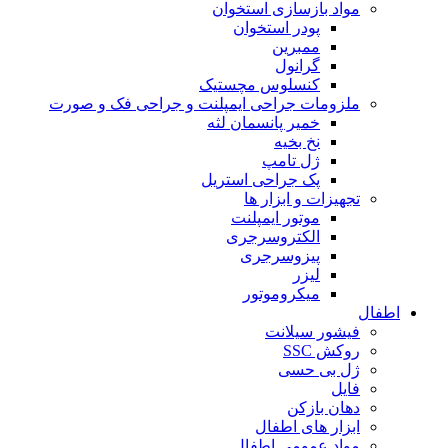
مواد بازسازی استخوان
پودر استخوان
ممبرین
گرانول
کنسلوس مچستیک
ملزومات جراحی ایمپلنت و جراحی فک و صورت
خمیر پانسمان لثه
نخ بخیه
ژل تامپ
پک جراحی استریل
تجهیزات و ابزار ها
موتور ایمپلنت
الکتروسرجری
پیزوسرجری
لیزر
میکروموتور
اطفال
فیشور سیلانت
روکش SSC
ژل بی حسی
فایل
دهان بازکن
ابزار های اطفال
مواد عمومی اطفال