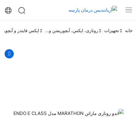
خانه
تجهیزات
روتاری، اپکس، آبچوریشن و...
اپکس فایندر و آبچوری