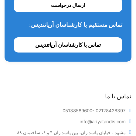
امکان اتصال فایل های مختلف
ارسال درخواست
آنگل قابل اتوکلاو پوش باتن
تماس مستقیم با کارشناسان آریاتندیس:
قابلیت تنظیم ضریب گشتاور
هد پوش باتن با قابلیت اتوکلاو
تماس با کارشناسان آریاتندیس
صفحه نمایش شفاف LCD
کالیبراسیون خودکار
آنگل 1 به 16
آلارم صوتی
تماس با ما
05138589600
- 02128428397
info@ariya
tandis.com
مشهد ، خیابان پاسداران، بین پاسداران ۴ و ۶، ساختمان ۸۸